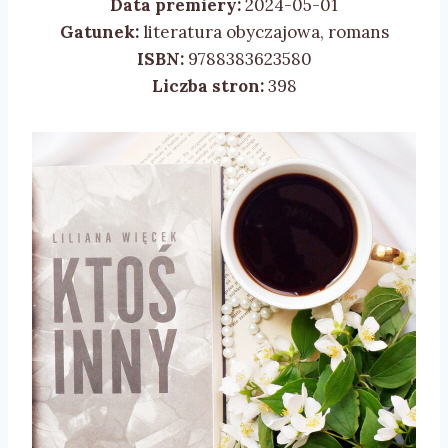
Data premiery:
2024-05-01
Gatunek:
literatura obyczajowa, romans
ISBN:
9788383623580
Liczba stron:
398