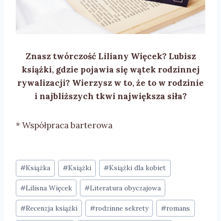
Znasz twórczość
Liliany Więcek
? Lubisz
książki, gdzie pojawia się
wątek rodzinnej
rywalizacji
? Wierzysz w to, że to w rodzinie
i najbliższych tkwi największa siła?
* Współpraca barterowa
Tagi
#
Książka
#
Książki
#
Książki dla kobiet
wpisu:
#
Lilisna Więcek
#
Literatura obyczajowa
#
Recenzja książki
#
rodzinne sekrety
#
romans