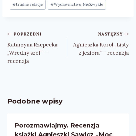
#
trudne relacje
#
Wydawnictwo NieZwykłe
Nawigacja
POPRZEDNI
NASTĘPNY
wpisu
Katarzyna Rzepecka
Agnieszka Korol „Listy
„Wredny szef” –
z jeziora” – recenzja
recenzja
Podobne wpisy
Porozmawiajmy. Recenzja
książki Agnieszki Sawicz „Moc