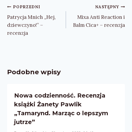
Nawigacja
POPRZEDNI
NASTĘPNY
wpisu
Patrycja Mnich „Hej,
Mixa Anti Reaction i
dziewczyno!” –
Balm Cica+ – recenzja
recenzja
Podobne wpisy
Nowa codzienność. Recenzja
książki Żanety Pawlik
„Tamarynd. Marząc o lepszym
jutrze”