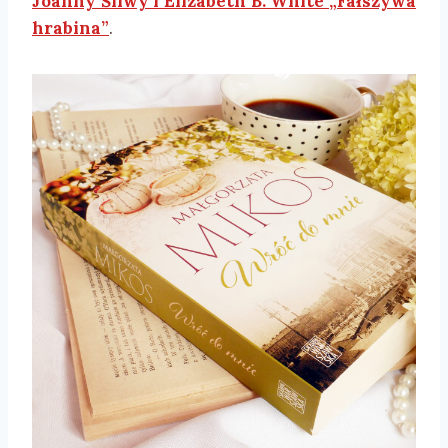
Joanny Śliwy i Elizabeth B. White „Fałszywa
hrabina”
.