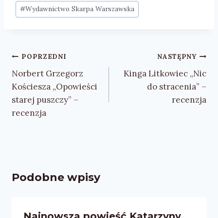
#
Wydawnictwo Skarpa Warszawska
Nawigacja
POPRZEDNI
NASTĘPNY
wpisu
Norbert Grzegorz
Kinga Litkowiec „Nic
Kościesza „Opowieści
do stracenia” –
starej puszczy” –
recenzja
recenzja
Podobne wpisy
Najnowsza powieść Katarzyny