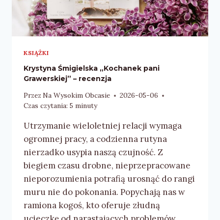
KSIĄŻKI
Krystyna Śmigielska „Kochanek pani
Grawerskiej” – recenzja
Przez
Na Wysokim Obcasie
2026-05-06
Czas czytania:
5
minuty
Utrzymanie wieloletniej relacji wymaga
ogromnej pracy, a codzienna rutyna
nierzadko usypia naszą czujność. Z
biegiem czasu drobne, nieprzepracowane
nieporozumienia potrafią urosnąć do rangi
muru nie do pokonania. Popychają nas w
ramiona kogoś, kto oferuje złudną
ucieczkę od narastających problemów.