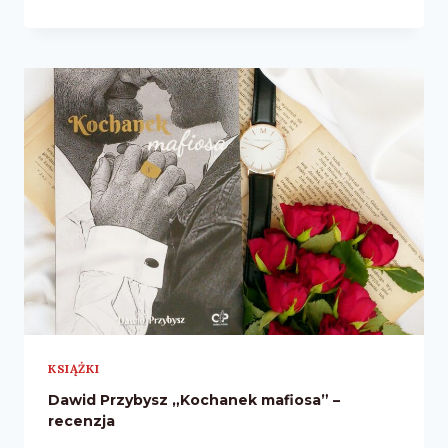
KOTUŃSKA
„(NIE)POSKROMIONY
BART”
–
RECENZJA
KSIĄŻKI
Dawid Przybysz „Kochanek mafiosa” –
recenzja