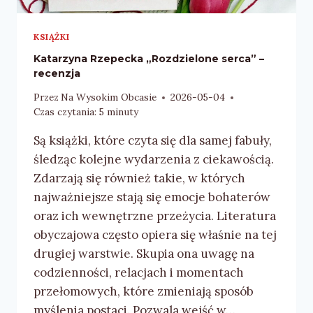
KSIĄŻKI
Katarzyna Rzepecka „Rozdzielone serca” –
recenzja
Przez
Na Wysokim Obcasie
2026-05-04
Czas czytania:
5
minuty
Są książki, które czyta się dla samej fabuły,
śledząc kolejne wydarzenia z ciekawością.
Zdarzają się również takie, w których
najważniejsze stają się emocje bohaterów
oraz ich wewnętrzne przeżycia. Literatura
obyczajowa często opiera się właśnie na tej
drugiej warstwie. Skupia ona uwagę na
codzienności, relacjach i momentach
przełomowych, które zmieniają sposób
myślenia postaci. Pozwala wejść w…