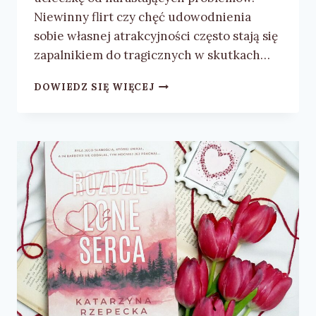
Niewinny flirt czy chęć udowodnienia
sobie własnej atrakcyjności często stają się
zapalnikiem do tragicznych w skutkach…
KRYSTYNA
DOWIEDZ SIĘ WIĘCEJ
ŚMIGIELSKA
„KOCHANEK
PANI
GRAWERSKIEJ”
–
RECENZJA