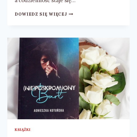
a codzienność staje się…
ARKADIUSZ
DOWIEDZ SIĘ WIĘCEJ
CHRZANOWSKI
„DOM
Z
CZERWONEJ
CEGŁY”
–
RECENZJA
KSIĄŻKI