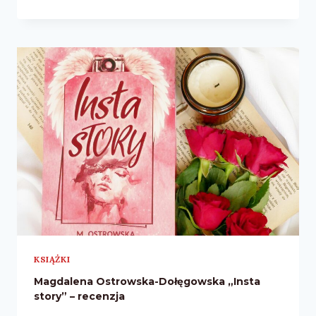
PRZYBYSZ
„KOCHANEK
MAFIOSA”
–
RECENZJA
KSIĄŻKI
Magdalena Ostrowska-Dołęgowska „Insta
story” – recenzja