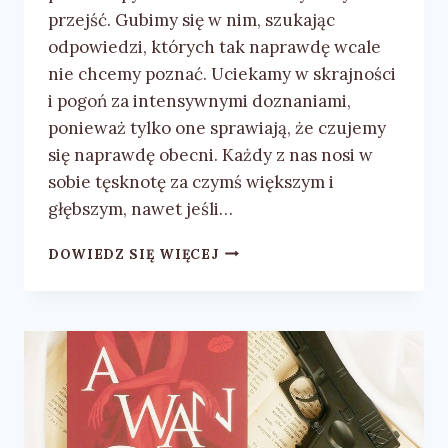
przejść. Gubimy się w nim, szukając
odpowiedzi, których tak naprawdę wcale
nie chcemy poznać. Uciekamy w skrajności
i pogoń za intensywnymi doznaniami,
ponieważ tylko one sprawiają, że czujemy
się naprawdę obecni. Każdy z nas nosi w
sobie tęsknotę za czymś większym i
głębszym, nawet jeśli…
ANNA
DOWIEDZ SIĘ WIĘCEJ
I.
HAINS
„SOULMATE”
–
RECENZJA