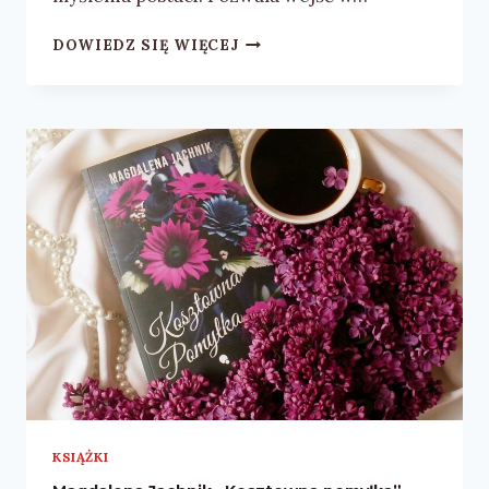
KATARZYNA
DOWIEDZ SIĘ WIĘCEJ
RZEPECKA
„ROZDZIELONE
SERCA”
–
RECENZJA
KSIĄŻKI