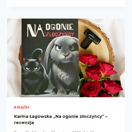
JACHNIK
„KOSZTOWNA
POMYŁKA”
–
RECENZJA
KSIĄŻKI
Karina Łagowska „Na ogonie złoczyńcy” –
recenzja