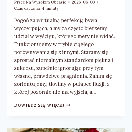
Przez
Na Wysokim Obcasie
2026-06-03
Czas czytania:
4
minuty
Pogoń za wirtualną perfekcją bywa
wyczerpująca, a my za często bierzemy
udział w wyścigu, którego mety nie widać.
Funkcjonujemy w trybie ciągłego
porównywania się z innymi. Staramy się
sprostać nierealnym standardom piękna i
sukcesu, zupełnie ignorując przy tym
własne, prawdziwe pragnienia. Zanim się
zorientujemy, tkwimy w pułapce iluzji, z
której pozornie nie ma wyjścia, a…
MAGDALENA
DOWIEDZ SIĘ WIĘCEJ
OSTROWSKA-
DOŁĘGOWSKA
„INSTA
STORY”