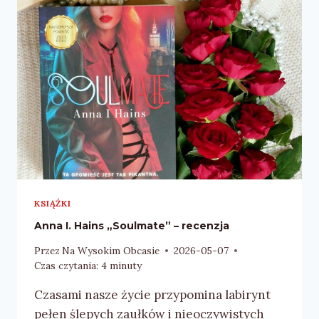
–
RECENZJA
KSIĄŻKI
Anna I. Hains „Soulmate” – recenzja
Przez
Na Wysokim Obcasie
2026-05-07
Czas czytania:
4
minuty
Czasami nasze życie przypomina labirynt
pełen ślepych zaułków i nieoczywistych