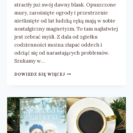
straciły już swój dawny blask. Opuszczone
mury, zarośnięte ogrody i przestrzenie
nietknięte od lat ludzką ręką mają w sobie
nostalgiczny magnetyzm. To tam najłatwiej
jest zebrać myśli. Z dala od zgiełku
codzienności można złapać oddech i
odciąć się od narastających problemów.
Szukamy w…
GRAŻYNA
DOWIEDZ SIĘ WIĘCEJ
MALICKA
„MIŁOŚĆ
W
RUINACH”
–
RECENZJA