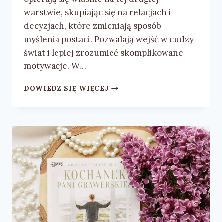
warstwie, skupiając się na relacjach i
decyzjach, które zmieniają sposób
myślenia postaci. Pozwalają wejść w cudzy
świat i lepiej zrozumieć skomplikowane
motywacje. W…
K.N.
DOWIEDZ SIĘ WIĘCEJ
HANER
„AWANGARDA”
–
RECENZJA