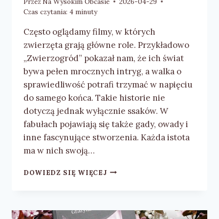
Przez
Na Wysokim Obcasie
2026-04-29
Czas czytania:
4
minuty
Często oglądamy filmy, w których
zwierzęta grają główne role. Przykładowo
„Zwierzogród” pokazał nam, że ich świat
bywa pełen mrocznych intryg, a walka o
sprawiedliwość potrafi trzymać w napięciu
do samego końca. Takie historie nie
dotyczą jednak wyłącznie ssaków. W
fabułach pojawiają się także gady, owady i
inne fascynujące stworzenia. Każda istota
ma w nich swoją…
KARINA
DOWIEDZ SIĘ WIĘCEJ
ŁAGOWSKA
„NA
OGONIE
ZŁOCZYŃCY”