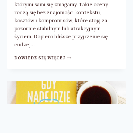
którymi sami się zmagamy. Takie oceny
rodzą się bez znajomości kontekstu,
kosztów i kompromisów, które stoją za
pozornie stabilnym lub atrakcyjnym
życiem. Dopiero bliższe przyjrzenie się
cudzej…
NATALIA
DOWIEDZ SIĘ WIĘCEJ
PRZEŹDZIK
I
DARIA
KASZUBOWSKA
„ŚWIĄTECZNA
ZAMIANA”
–
RECENZJA