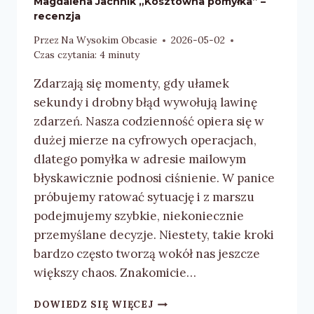
Magdalena Jachnik „Kosztowna pomyłka” –
recenzja
Przez
Na Wysokim Obcasie
2026-05-02
Czas czytania:
4
minuty
Zdarzają się momenty, gdy ułamek
sekundy i drobny błąd wywołują lawinę
zdarzeń. Nasza codzienność opiera się w
dużej mierze na cyfrowych operacjach,
dlatego pomyłka w adresie mailowym
błyskawicznie podnosi ciśnienie. W panice
próbujemy ratować sytuację i z marszu
podejmujemy szybkie, niekoniecznie
przemyślane decyzje. Niestety, takie kroki
bardzo często tworzą wokół nas jeszcze
większy chaos. Znakomicie…
MAGDALENA
DOWIEDZ SIĘ WIĘCEJ