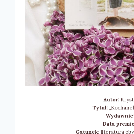
Autor:
Kryst
Tytuł:
„Kochanek
Wydawnic
Data premie
Gatunek:
literatura ob