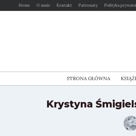
Przejdź
Home
O mnie
Kontakt
Patronaty
Polityka prywatn
do
treści
STRONA GŁÓWNA
KSIĄŻ
Krystyna Śmigiel