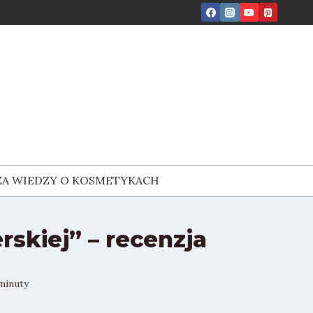
ZA WIEDZY O KOSMETYKACH
skiej” – recenzja
minuty