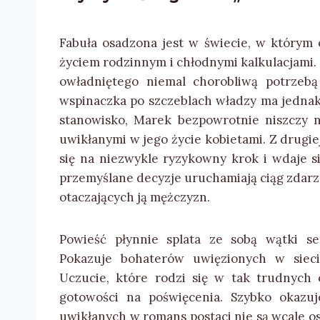
Fabuła osadzona jest w świecie, w którym o
życiem rodzinnym i chłodnymi kalkulacjami.
owładniętego niemal chorobliwą potrzebą z
wspinaczka po szczeblach władzy ma jedna
stanowisko, Marek bezpowrotnie niszczy n
uwikłanymi w jego życie kobietami. Z drugie
się na niezwykle ryzykowny krok i wdaje s
przemyślane decyzje uruchamiają ciąg zdarz
otaczających ją mężczyzn.
Powieść płynnie splata ze sobą wątki s
Pokazuje bohaterów uwięzionych w sieci 
Uczucie, które rodzi się w tak trudnych 
gotowości na poświęcenia. Szybko okazuj
uwikłanych w romans postaci nie są wcale os