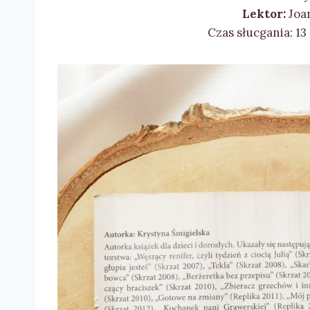
Lektor:
Joa
Czas słucgania: 13