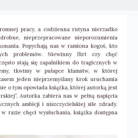
gromnej pracy, a codzienna rutyna nierzadko
 drobne, nieprzepracowane nieporozumienia
konania. Popychają nas w ramiona kogoś, kto
cych problemów. Niewinny flirt czy chęć
zęsto stają się zapalnikiem do tragicznych w
jemy, tkwimy w pułapce kłamstw, w której
. Czasem jeden nieprzemyślany krok uruchamia
nie o tym opowiada książka, której autorką jest
skiej”. Autorka zabiera nas w pełną napięcia
znych ambicji i niszczycielskiej sile zdrady.
a w razie chęci wysłuchania, książka dostępna