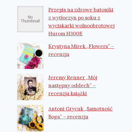
Przepis na zdrowe batoniki
z wytłoczyn po soku z
wyciskarki wolnoobrotowej
Hurom H300E
Krystyna Mirek „Flowers” –
recenzja
Jeremy Renner „Mój
następny oddech” –
recenzja książki
Antoni Grycuk „Samotność
Boga” – recenzja