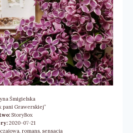
yna Śmigielska
 pani Grawerskiej”
two:
StoryBox
ry:
2020-07-21
yczajowa, romans, sensacja