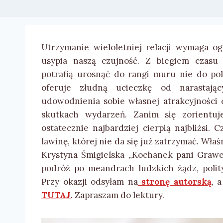
Utrzymanie wieloletniej relacji wymaga o
usypia naszą czujność. Z biegiem czasu
potrafią urosnąć do rangi muru nie do po
oferuje złudną ucieczkę od narastają
udowodnienia sobie własnej atrakcyjności c
skutkach wydarzeń. Zanim się zorientu
ostatecznie najbardziej cierpią najbliżsi
lawinę, której nie da się już zatrzymać. Właś
Krystyna Śmigielska „Kochanek pani Grawer
podróż po meandrach ludzkich żądz, polityc
Przy okazji odsyłam na
stronę autorską
, 
TUTAJ
. Zapraszam do lektury.