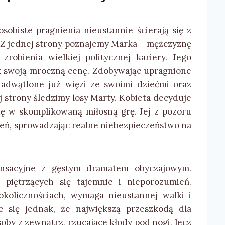
sobiste pragnienia nieustannie ścierają się z
 Z jednej strony poznajemy Marka – mężczyznę
robienia wielkiej politycznej kariery. Jego
k swoją mroczną cenę. Zdobywając upragnione
adwątlone już więzi ze swoimi dziećmi oraz
j strony śledzimy losy Marty. Kobieta decyduje
ię w skomplikowaną miłosną grę. Jej z pozoru
eń, sprowadzając realne niebezpieczeństwo na
ensacyjne z gęstym dramatem obyczajowym.
piętrzących się tajemnic i nieporozumień.
okolicznościach, wymaga nieustannej walki i
e się jednak, że największą przeszkodą dla
oby z zewnątrz, rzucające kłody pod nogi, lecz