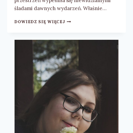
przestrzeń wypełniła się niewidzialnymi
śladami dawnych wydarzeń. Właśnie…
MIKA
DOWIEDZ SIĘ WIĘCEJ
MODRZYŃSKA
„PORADNIK
GRZEBANIA
KOTÓW”
–
RECENZJA