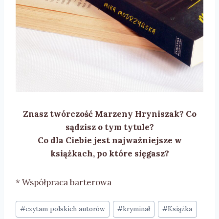
Znasz twórczość Marzeny Hryniszak? Co
sądzisz o tym tytule?
Co dla Ciebie jest najważniejsze w
książkach, po które sięgasz?
* Współpraca barterowa
Tagi
#
czytam polskich autorów
#
kryminał
#
Książka
wpisu: