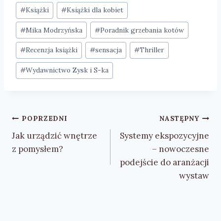
#
Książki
#
Książki dla kobiet
#
Mika Modrzyńska
#
Poradnik grzebania kotów
#
Recenzja książki
#
sensacja
#
Thriller
#
Wydawnictwo Zysk i S-ka
Nawigacja
POPRZEDNI
NASTĘPNY
wpisu
Jak urządzić wnętrze
Systemy ekspozycyjne
z pomysłem?
– nowoczesne
podejście do aranżacji
wystaw