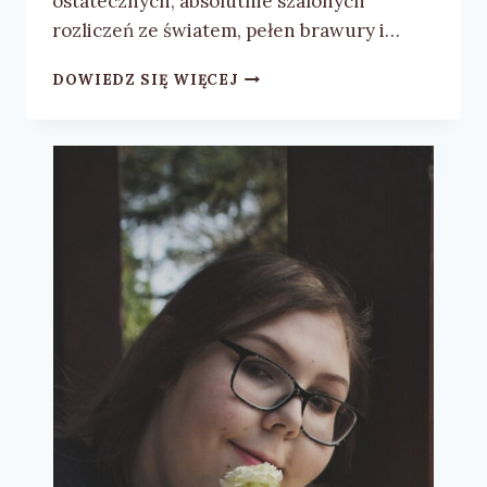
ostatecznych, absolutnie szalonych
rozliczeń ze światem, pełen brawury i…
MAŁGORZATA
DOWIEDZ SIĘ WIĘCEJ
ZIELASKIEWICZ
„STASIEK
JESZCZE
CHWILKĘ”
–
RECENZJA