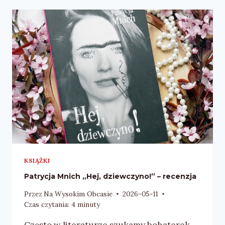
„W
LEŚNYM
STAWIE”
–
RECENZJA
KSIĄŻKI
Patrycja Mnich „Hej, dziewczyno!” – recenzja
Przez
Na Wysokim Obcasie
2026-05-11
Czas czytania:
4
minuty
Często w literaturze szukamy bohaterek