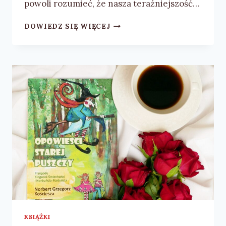
powoli rozumieć, że nasza teraźniejszość…
MAŁGORZATA
DOWIEDZ SIĘ WIĘCEJ
MIKOŚ
„WRÓĆ
DO
MNIE”
–
RECENZJA
KSIĄŻKI