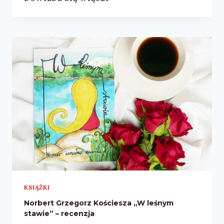
GRZEGORZ
KOŚCIESZA
„OPOWIEŚCI
STAREJ
PUSZCZY”
–
RECENZJA
KSIĄŻKI
Norbert Grzegorz Kościesza „W leśnym
stawie” – recenzja