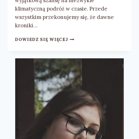
wyjątkową szansę na niezwykle
klimatyczną podróż w czasie. Przede
wszystkim przekonujemy się, że dawne
kroniki…
RADOSŁAW
DOWIEDZ SIĘ WIĘCEJ
LEWANDOWSKI
„AUSTRALIJSKIE
PIEKŁO”
–
RECENZJA