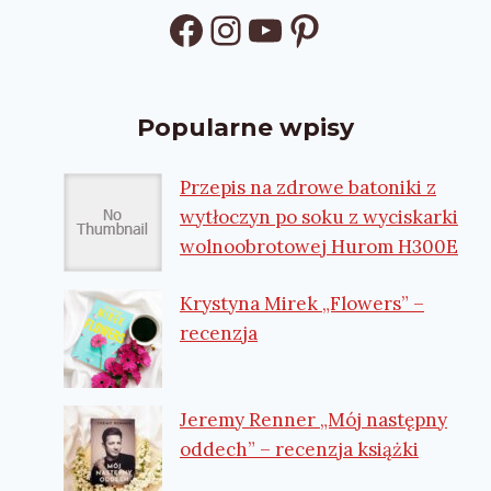
Facebook
Instagram
YouTube
Pinterest
Popularne wpisy
Przepis na zdrowe batoniki z
wytłoczyn po soku z wyciskarki
wolnoobrotowej Hurom H300E
Krystyna Mirek „Flowers” –
recenzja
Jeremy Renner „Mój następny
oddech” – recenzja książki