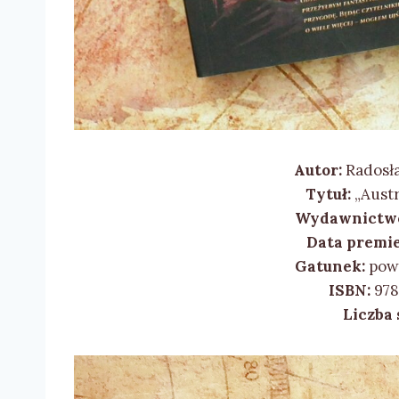
Autor:
Radosł
Tytuł:
„Austr
Wydawnictw
Data premie
Gatunek:
powi
ISBN:
978
Liczba 