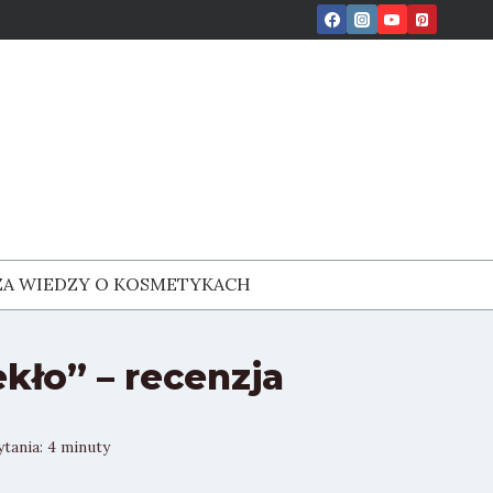
ZA WIEDZY O KOSMETYKACH
kło” – recenzja
ytania:
4
minuty