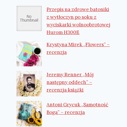
Przepis na zdrowe batoniki
z wytłoczyn po soku z
wyciskarki wolnoobrotowej
Hurom H300E
Krystyna Mirek „Flowers” –
recenzja
Jeremy Renner „Mój
następny oddech” –
recenzja książki
Antoni Grycuk „Samotność
Boga” – recenzja