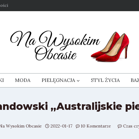
ości
KI
MODA
PIELĘGNACJA
STYL ŻYCIA
BA
dowski „Australijskie pie
Na Wysokim Obcasie
2022-01-17
10 Komentarze
Czas cz