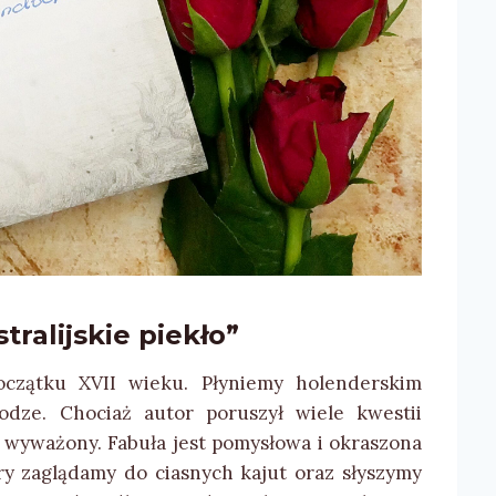
alijskie piekło”
oczątku XVII wieku. Płyniemy holenderskim
odze. Chociaż autor poruszył wiele kwestii
e wyważony. Fabuła jest pomysłowa i okraszona
ry zaglądamy do ciasnych kajut oraz słyszymy