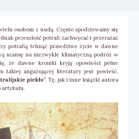
 wielu osobom z nudą. Często spodziewamy się
ednak przeszłość potrafi zachwycać i przerażać
órzy potrafią tchnąć prawdziwe życie w dawne
wą szansę na niezwykle klimatyczną podróż w
ię, że dawne kroniki kryją opowieści pełne
takiej angażującej literatury jest powieść,
alijskie piekło”
. Tę, jak i inne książki autora
 artykułu.