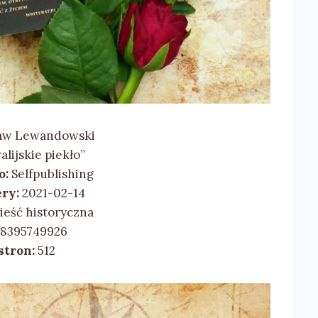
aw Lewandowski
alijskie piekło”
o:
Selfpublishing
ry:
2021-02-14
eść historyczna
8395749926
stron:
512