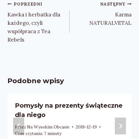
Nawigacja
POPRZEDNI
NASTĘPNY
wpisu
Kawka i herbatka dla
Karma
każdego, czyli
NATURALVETAL
współpraca z Tea
Rebels
Podobne wpisy
Pomysły na prezenty świąteczne
dla niego
Przez
Na Wysokim Obcasie
2018-12-19
Czas czytania:
7
minuty