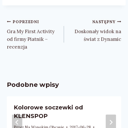
Nawigacja
POPRZEDNI
NASTĘPNY
wpisu
Gra My First Activity
Doskonały widok na
od firmy Piatnik –
świat z Dynamic
recenzja
Podobne wpisy
Kolorowe soczewki od
KLENSPOP
Przez
Na Wysokim Obcasie
2017-06-28