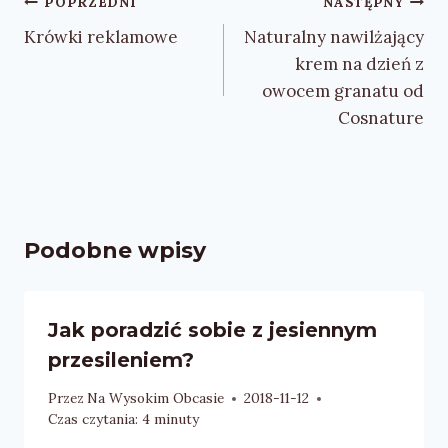
Nawigacja
POPRZEDNI
NASTĘPNY
wpisu
Krówki reklamowe
Naturalny nawilżający
krem na dzień z
owocem granatu od
Cosnature
Podobne wpisy
Jak poradzić sobie z jesiennym
przesileniem?
Przez
Na Wysokim Obcasie
2018-11-12
Czas czytania:
4
minuty