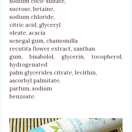
sodium
coco-sulfate
,
sucrose
,
betaine
,
sodium
chloride
,
citric
acid,
glyceryl
oleate
,
acacia
senegal
gum,
chamomilla
recutita
flower
extract
,
xanthan
gum, bisabolol,
glycerin
,
tocopherol
,
hydrogenated
palm
glycerides
citrate
,
lecithin
,
ascorbyl
palmitate
,
parfum
,
sodium
benzoate
.