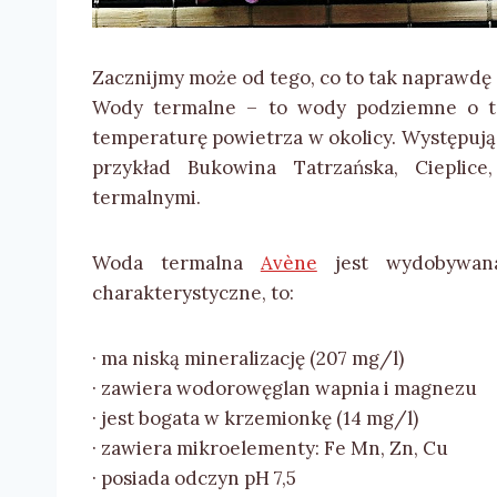
Zacznijmy może od tego, co to tak naprawdę
Wody termalne – to wody podziemne o te
temperaturę powietrza w okolicy. Występują
przykład Bukowina Tatrzańska, Cieplice
termalnymi.
Woda termalna
Avène
jest wydobywana
charakterystyczne, to:
· ma niską mineralizację (207 mg/l)
· zawiera wodorowęglan wapnia i magnezu
· jest bogata w krzemionkę (14 mg/l)
· zawiera mikroelementy: Fe Mn, Zn, Cu
· posiada odczyn pH 7,5