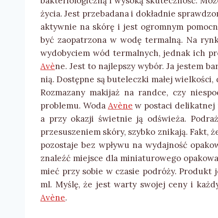
bakteriologiczną i wysoką skuteczność. Moż
życia. Jest przebadana i dokładnie sprawdzo
aktywnie na skórę i jest ogromnym pomocn
być zaopatrzona w wodę termalną. Na rynku
wydobyciem wód termalnych, jednak ich prod
Av
è
ne. Jest to najlepszy wybór. Ja jestem ba
nią. Dostępne są buteleczki małej wielkości
Rozmazany makijaż na randce, czy niespo
problemu. Woda
Avène
w postaci delikatnej 
a przy okazji świetnie ją odświeża. Podra
przesuszeniem skóry, szybko znikają. Fakt, ż
pozostaje bez wpływu na wydajność opakow
znaleźć miejsce dla miniaturowego opakow
mieć przy sobie w czasie podróży. Produkt j
ml. Myślę, że jest warty swojej ceny i ka
Avène
.