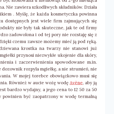
e być stosowana u niemowląt od 2-go miesiąca
na. Nie zawiera szkodliwych składników. Działa
ikiem . Myślę, że każda kosmetyczka powinna
 dostępnych jest wiele firm zajmujących się
ukty nie były tak skuteczne, jak te od firmy
rdzo zadowolona i od tej pory nie rozstaję się z
, dzięki czemu zawsze możemy mieć ją pod ręką.
dziewana krostka na twarzy nie stanowi już
mgiełki przynosi niezwykłe ukojenie dla skóry,
żnienia i zaczerwienienia spowodowane m.in.
e dozownik rozpyla mgiełkę, a nie strumień, nie
ania. W mojej torebce obowiązkowo musi się
ania. Również w aucie wożę wodę
Av
è
ne
, aby ją
est bardzo wydajny, a jego cena to 12 50 za 50
żdy powinien być zaopatrzony w wodę termalną