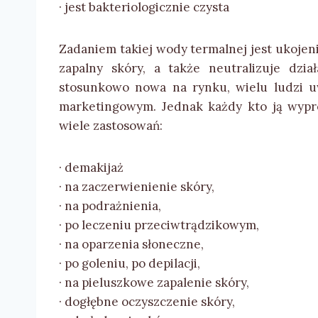
· jest bakteriologicznie czysta
Zadaniem takiej wody termalnej jest ukojeni
zapalny skóry, a także neutralizuje dzi
stosunkowo nowa na rynku, wielu ludzi uw
marketingowym. Jednak każdy kto ją wypró
wiele zastosowań:
· demakijaż
· na zaczerwienienie skóry,
· na podrażnienia,
· po leczeniu przeciwtrądzikowym,
· na oparzenia słoneczne,
· po goleniu, po depilacji,
· na pieluszkowe zapalenie skóry,
· dogłębne oczyszczenie skóry,