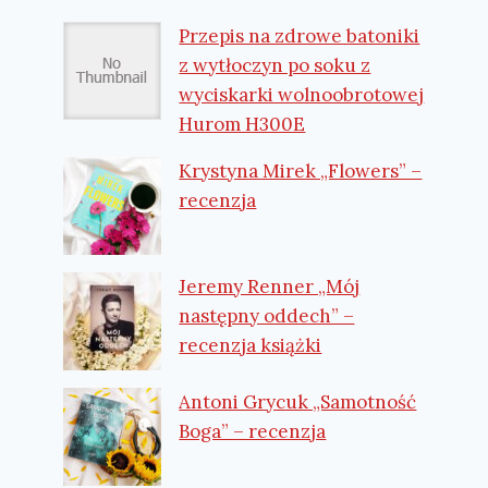
Przepis na zdrowe batoniki
z wytłoczyn po soku z
wyciskarki wolnoobrotowej
Hurom H300E
Krystyna Mirek „Flowers” –
recenzja
Jeremy Renner „Mój
następny oddech” –
recenzja książki
Antoni Grycuk „Samotność
Boga” – recenzja