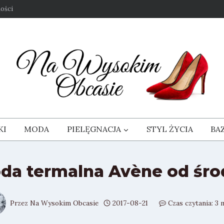
ości
KI
MODA
PIELĘGNACJA
STYL ŻYCIA
BA
da termalna Avène od śro
Przez
Na Wysokim Obcasie
2017-08-21
Czas czytania:
3