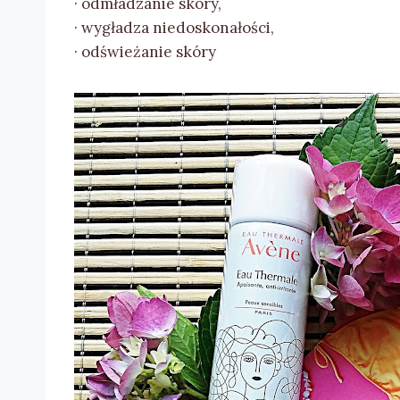
· odmładzanie skóry,
· wygładza niedoskonałości,
· odświeżanie skóry