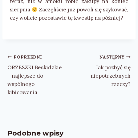
teraz, niż w amoku robić zakupy na koniec
sierpnia
Zaczęliście już powoli się szykować,
czy wolicie pozostawić tę kwestię na później?
Nawigacja
POPRZEDNI
NASTĘPNY
wpisu
ORZESZKI Beskidzkie
Jak pozbyć się
– najlepsze do
niepotrzebnych
wspólnego
rzeczy?
kibicowania
Podobne wpisy