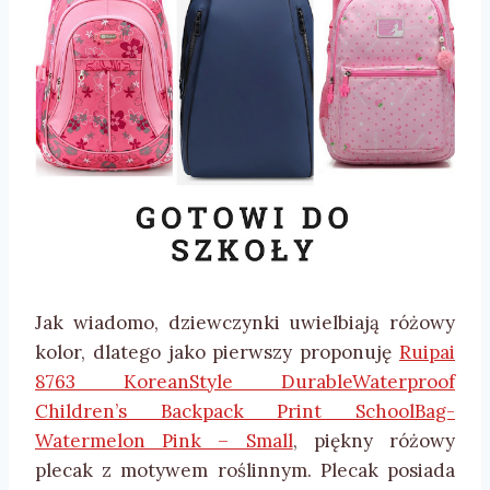
Jak wiadomo, dziewczynki uwielbiają różowy
kolor, dlatego jako pierwszy proponuję
Ruipai
8763 KoreanStyle DurableWaterproof
Children’s Backpack Print SchoolBag-
Watermelon Pink – Small
, piękny różowy
plecak z motywem roślinnym. Plecak posiada