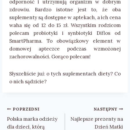
odporność i utrzymują organizm w dobrym
zdrowiu. Bardzo istotne jest to, że oba
suplementy są dostępne w aptekach, a ich cena
waha się od 12 do 15 zł. Wszystkim rodzicom
polecam probiotyki i synbiotyki Diflos od
SmartPharma. To obowiązkowy element w
domowej apteczce podczas wzmożonej
zachorowalności. Gorąco polecam!
Słyszeliście już o tych suplementach diety? Co
o nich sądzicie?
Nawigacja
POPRZEDNI
NASTĘPNY
wpisu
Polska marka odzieży
Najlepsze prezenty na
dla dzieci, którą
Dzień Matki