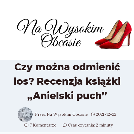
Przejdź
do
treści
Czy można odmienić
los? Recenzja książki
„Anielski puch”
Przez
Na Wysokim Obcasie
2021-12-22
7 Komentarze
Czas czytania:
2
minuty