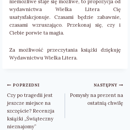
niemożliwe staje się możliwe, to propozycja od
wydawnictwa Wielka Litera Cię
usatysfakcjonuje. Czasami będzie zabawnie,
czasami wzruszająco. Przekonaj się, czy i
Ciebie porwie ta magia.
Za możliwość przeczytania książki dziękuję
Wydawnictwu Wielka Litera.
Nawigacja
POPRZEDNI
NASTĘPNY
wpisu
Czy po tragedii jest
Pomysły na prezent na
jeszcze miejsce na
ostatnią chwilę
szczęście? Recenzja
książki „Świąteczny
nieznajomy”