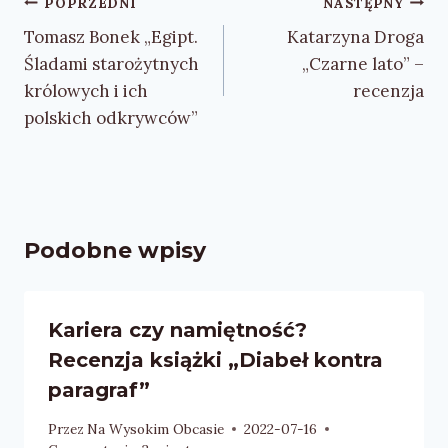
Nawigacja
POPRZEDNI
NASTĘPNY
wpisu
Tomasz Bonek „Egipt.
Katarzyna Droga
Śladami starożytnych
„Czarne lato” –
królowych i ich
recenzja
polskich odkrywców”
Podobne wpisy
Kariera czy namiętność?
Recenzja książki „Diabeł kontra
paragraf”
Przez
Na Wysokim Obcasie
2022-07-16