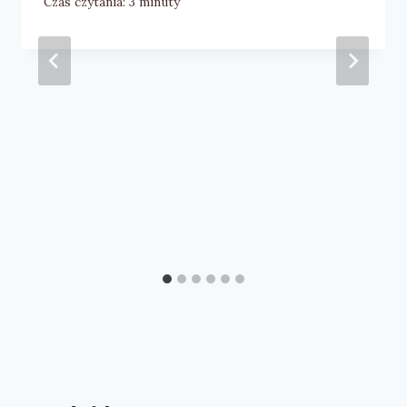
Czas czytania:
3
minuty