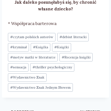
Jak daleko posunęłabyś się, by chronić
własne dziecko?
* Współpraca barterowa
Tagi
#
czytam polskich autorów
#
debiut literacki
wpisu:
#
kryminał
#
Książka
#
Książki
#
motyw matki w literaturze
#
Recenzja książki
#
sensacja
#
thriller psychologiczny
#
Wydawnictwo Znak
#
Wydawnictwo Znak Jednym Słowem