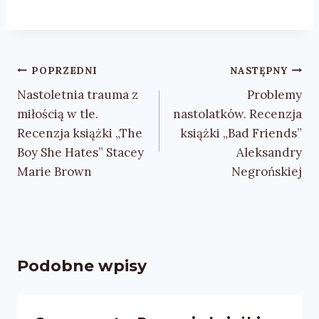
Nawigacja
POPRZEDNI
NASTĘPNY
wpisu
Nastoletnia trauma z
Problemy
miłością w tle.
nastolatków. Recenzja
Recenzja książki „The
książki „Bad Friends”
Boy She Hates” Stacey
Aleksandry
Marie Brown
Negrońskiej
Podobne wpisy