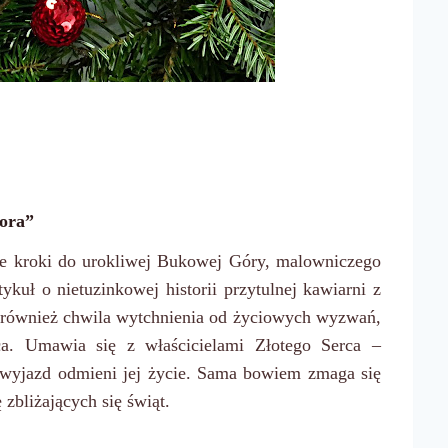
iora”
oje kroki do urokliwej Bukowej Góry, malowniczego
ykuł o nietuzinkowej historii przytulnej kawiarni z
ej również chwila wytchnienia od życiowych wyzwań,
jca. Umawia się z właścicielami Złotego Serca –
en wyjazd odmieni jej życie. Sama bowiem zmaga się
zbliżających się świąt.