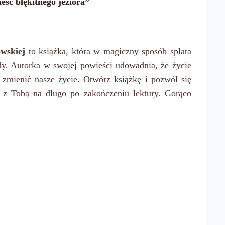
ść błękitnego jeziora”
owskiej
to książka, która w magiczny sposób splata
ady. Autorka w swojej powieści udowadnia, że życie
e zmienić nasze życie. Otwórz książkę i pozwól się
e z Tobą na długo po zakończeniu lektury. Gorąco