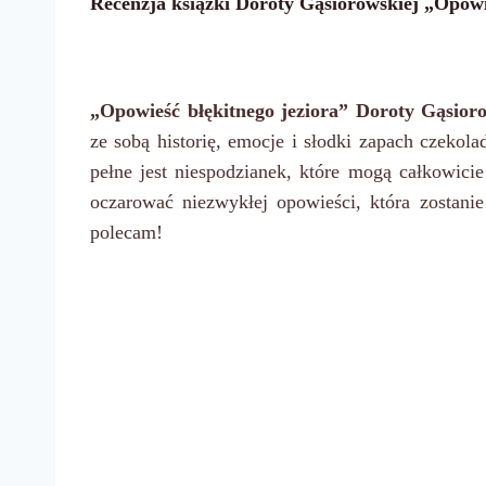
Recenzja książki Doroty Gąsiorowskiej „Opowie
„Opowieść błękitnego jeziora” Doroty Gąsior
ze sobą historię, emocje i słodki zapach czekol
pełne jest niespodzianek, które mogą całkowici
oczarować niezwykłej opowieści, która zostani
polecam!