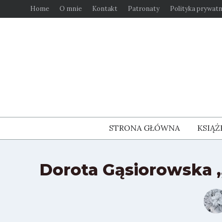
Przejdź
Home
O mnie
Kontakt
Patronaty
Polityka prywatn
do
treści
STRONA GŁÓWNA
KSIĄŻ
Dorota Gąsiorowska „