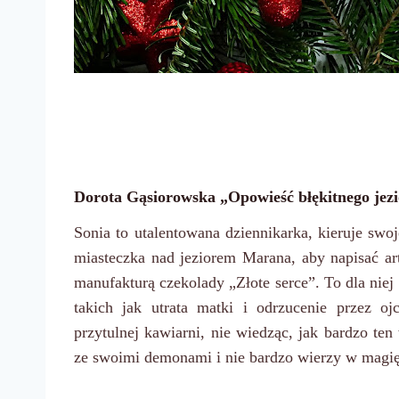
Dorota Gąsiorowska „Opowieść błękitnego jez
Sonia to utalentowana dziennikarka, kieruje sw
miasteczka nad jeziorem Marana, aby napisać art
manufakturą czekolady „Złote serce”. To dla ni
takich jak utrata matki i odrzucenie przez o
przytulnej kawiarni, nie wiedząc, jak bardzo t
ze swoimi demonami i nie bardzo wierzy w magię 