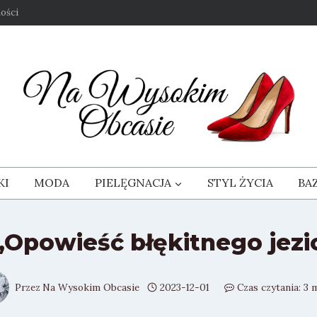
ości
KI
MODA
PIELĘGNACJA
STYL ŻYCIA
BA
Opowieść błękitnego jezior
Przez
Na Wysokim Obcasie
2023-12-01
Czas czytania:
3
m